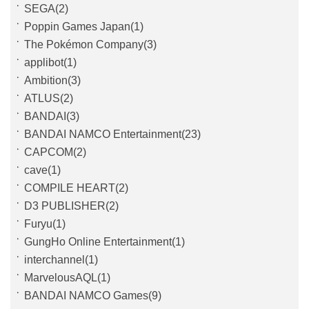
SEGA(2)
Poppin Games Japan(1)
The Pokémon Company(3)
applibot(1)
Ambition(3)
ATLUS(2)
BANDAI(3)
BANDAI NAMCO Entertainment(23)
CAPCOM(2)
cave(1)
COMPILE HEART(2)
D3 PUBLISHER(2)
Furyu(1)
GungHo Online Entertainment(1)
interchannel(1)
MarvelousAQL(1)
BANDAI NAMCO Games(9)