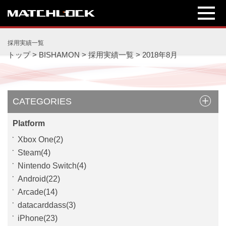
int(2018)
int(8)
採用実績一覧
トップ
>
BISHAMON
>
採用実績一覧
>
2018年8月
CATEGORIES
Platform
Xbox One(2)
Steam(4)
Nintendo Switch(4)
Android(22)
Arcade(14)
datacarddass(3)
iPhone(23)