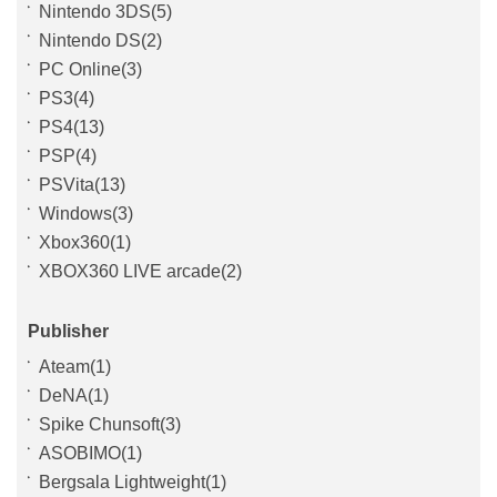
Nintendo 3DS(5)
Nintendo DS(2)
PC Online(3)
PS3(4)
PS4(13)
PSP(4)
PSVita(13)
Windows(3)
Xbox360(1)
XBOX360 LIVE arcade(2)
Publisher
Ateam(1)
DeNA(1)
Spike Chunsoft(3)
ASOBIMO(1)
Bergsala Lightweight(1)