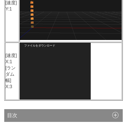
[速度]
Y:1
動
ファイルをダウンロード
画
[速度]
プ
X:1
レ
[ラン
ー
ダム
ヤ
幅]
ー
X:3
目次