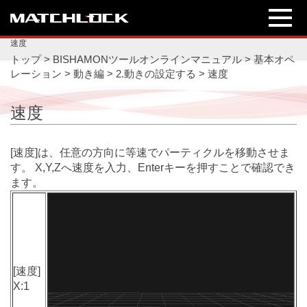
速度
トップ
>
BISHAMONツールオンラインマニュアル
>
基本オペ
レーション
>
動き編
>
2.動きの設定する
>
速度
速度
[速度]は、任意の方向に等速でパーティクルを移動させま
す。
X,Y,Zへ速度を入力、Enterキーを押すことで確認でき
ます。
[速度]
X:1