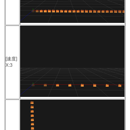
[速度]
X:3